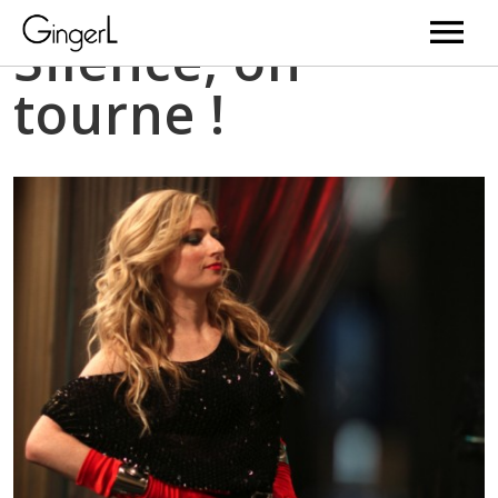
Silence, on
tourne !
Videos
News
Music
Bio
Gallery
Web Serie
BD
Newsletter