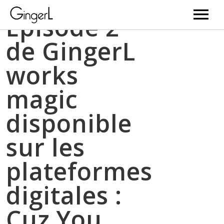
Episode 2
de GingerL
Videos
works
News
magic
Music
disponible
Bio
sur les
Gallery
plateformes
Web Serie
digitales :
BD
Cuz You…
Newsletter