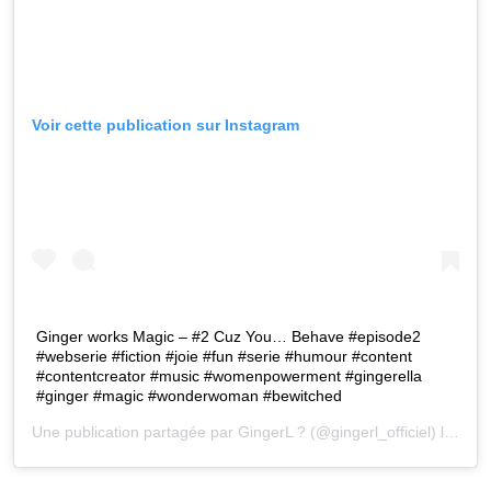
Voir cette publication sur Instagram
Ginger works Magic – #2 Cuz You… Behave #episode2
#webserie #fiction #joie #fun #serie #humour #content
#contentcreator #music #womenpowerment #gingerella
#ginger #magic #wonderwoman #bewitched
Une publication partagée par
GingerL ?
(@gingerl_officiel) le
11 M