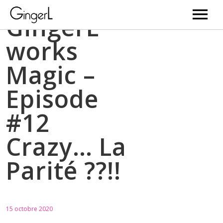
GingerL
works
Videos
Magic –
News
Episode
Music
#12
Bio
Crazy… La
Gallery
Parité ??!!
Web Serie
BD
15 octobre 2020
Newsletter