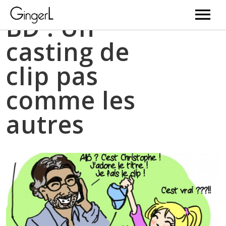
BD : Un
casting de
Videos
clip pas
News
comme les
Music
autres
Bio
Gallery
Web Serie
BD
Newsletter