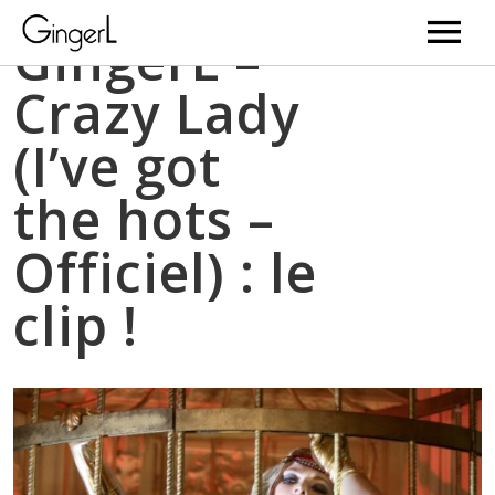
GingerL –
Crazy Lady
Videos
(I’ve got
News
the hots –
Music
Officiel) : le
Bio
clip !
Gallery
Web Serie
BD
Newsletter