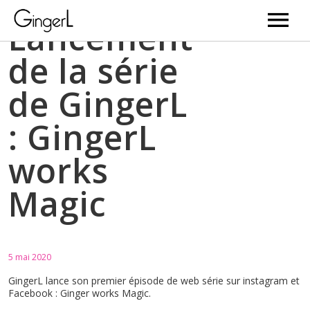
Lancement
de la série
Videos
de GingerL
News
: GingerL
Music
works
Bio
Magic
Gallery
Web Serie
5 mai 2020
BD
GingerL lance son premier épisode de web série sur instagram et
Facebook : Ginger works Magic.
Newsletter